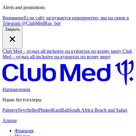
Alerts and promotions
Внимание
Если сайт загружается некорректно, мы на связи в
Telegram
@
ClubMedRus_bot
Закрыть
Club Med – отдых all-inclusive на курортах по всему миру
Club
Med – отдых all-inclusive на курортах по всему миру
Направления
Наши бестселлеры
Palmiye
Seychelles
Phuket
Kani
Bali
South Africa Beach and Safari
Альпы
Франция