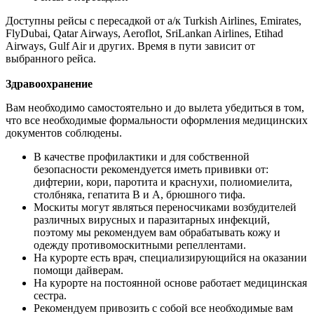
Доступны рейсы с пересадкой от а/к Turkish Airlines, Emirates,
FlyDubai, Qatar Airways, Aeroflot, SriLankan Airlines, Etihad
Airways, Gulf Air и других. Время в пути зависит от
выбранного рейса.
Здравоохранение
Вам необходимо самостоятельно и до вылета убедиться в том,
что все необходимые формальности оформления медицинских
документов соблюдены.
В качестве профилактики и для собственной
безопасности рекомендуется иметь прививки от:
дифтерии, кори, паротита и краснухи, полиомиелита,
столбняка, гепатита В и А, брюшного тифа.
Москиты могут являться переносчиками возбудителей
различных вирусных и паразитарных инфекций,
поэтому мы рекомендуем вам обрабатывать кожу и
одежду противомоскитными репеллентами.
На курорте есть врач, специализирующийся на оказании
помощи дайверам.
На курорте на постоянной основе работает медицинская
сестра.
Рекомендуем привозить с собой все необходимые вам