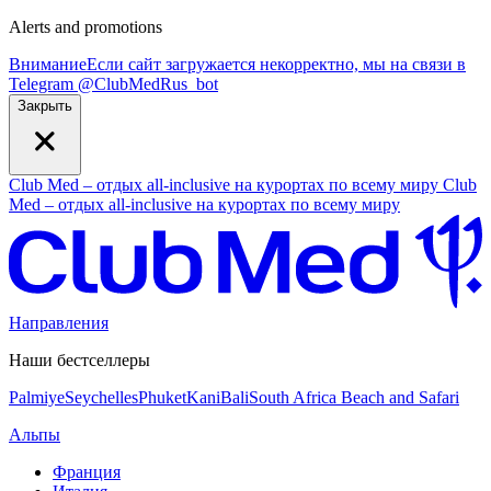
Alerts and promotions
Внимание
Если сайт загружается некорректно, мы на связи в
Telegram
@
ClubMedRus_bot
Закрыть
Club Med – отдых all-inclusive на курортах по всему миру
Club
Med – отдых all-inclusive на курортах по всему миру
Направления
Наши бестселлеры
Palmiye
Seychelles
Phuket
Kani
Bali
South Africa Beach and Safari
Альпы
Франция