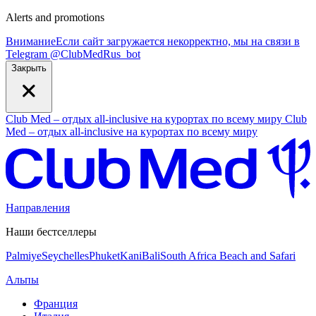
Alerts and promotions
Внимание
Если сайт загружается некорректно, мы на связи в
Telegram
@
ClubMedRus_bot
Закрыть
Club Med – отдых all-inclusive на курортах по всему миру
Club
Med – отдых all-inclusive на курортах по всему миру
Направления
Наши бестселлеры
Palmiye
Seychelles
Phuket
Kani
Bali
South Africa Beach and Safari
Альпы
Франция