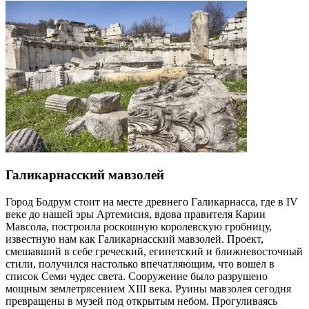
Галикарнасский мавзолей
Город Бодрум стоит на месте древнего Галикарнасса, где в IV
веке до нашей эры Артемисия, вдова правителя Карии
Мавсола, построила роскошную королевскую гробницу,
известную нам как Галикарнасский мавзолей. Проект,
смешавший в себе греческий, египетский и ближневосточный
стили, получился настолько впечатляющим, что вошел в
список Семи чудес света. Сооружение было разрушено
мощным землетрясением XIII века. Руины мавзолея сегодня
превращены в музей под открытым небом. Прогуливаясь