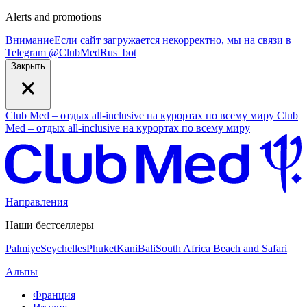
Alerts and promotions
Внимание
Если сайт загружается некорректно, мы на связи в
Telegram
@
ClubMedRus_bot
Закрыть
Club Med – отдых all-inclusive на курортах по всему миру
Club
Med – отдых all-inclusive на курортах по всему миру
Направления
Наши бестселлеры
Palmiye
Seychelles
Phuket
Kani
Bali
South Africa Beach and Safari
Альпы
Франция