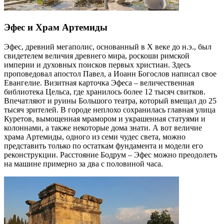
Эфес и Храм Артемиды
Эфес, древний мегаполис, основанный в X веке до н.э., был
свидетелем величия древнего мира, роскоши римской
империи и духовных поисков первых христиан. Здесь
проповедовал апостол Павел, а Иоанн Богослов написал свое
Евангелие. Визитная карточка Эфеса – величественная
библиотека Цельса, где хранилось более 12 тысяч свитков.
Впечатляют и руины Большого театра, который вмещал до 25
тысяч зрителей. В городе неплохо сохранилась главная улица
Куретов, вымощенная мрамором и украшенная статуями и
колоннами, а также некоторые дома знати. А вот величие
храма Артемиды, одного из семи чудес света, можно
представить только по остаткам фундамента и модели его
реконструкции. Расстояние Бодрум – Эфес можно преодолеть
на машине примерно за два с половиной часа.