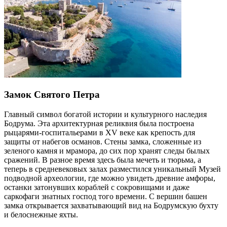
Замок Святого Петра
Главный символ богатой истории и культурного наследия
Бодрума. Эта архитектурная реликвия была построена
рыцарями-госпитальерами в XV веке как крепость для
защиты от набегов османов. Стены замка, сложенные из
зеленого камня и мрамора, до сих пор хранят следы былых
сражений. В разное время здесь была мечеть и тюрьма, а
теперь в средневековых залах разместился уникальный Музей
подводной археологии, где можно увидеть древние амфоры,
останки затонувших кораблей с сокровищами и даже
саркофаги знатных господ того времени. С вершин башен
замка открывается захватывающий вид на Бодрумскую бухту
и белоснежные яхты.