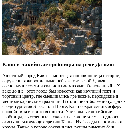
Кавн и ликийские гробницы на реке Дальян
Античный город Кавн – настоящая сокровищница истории,
окруженная живописными пейзажами: рекой Дальян,
сосновыми лесами и скалистыми утесами. Основанный в X
веке до н.э., этот город был известен как крупный порт и
торговый центр, где смешивались греческие, персидские и
местные карийские традиции. В отличие от более популярных
среди туристов Эфеса или Перге, Кавн сохраняет атмосферу
спокойствия и таинственности. Уникальные ликийские
гробницы, высеченные в скалах на склоне холма – одно из
самых впечатляющих зрелищ Кавна. Их фасады напоминают
храмы. Также в городе сохранились руины римских бань,