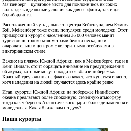
Майзенберг – культовое место для поклонников высоких
волн: здесь идеальные условия как для серфинга, так и для
бодибординга.
Расположенный чуть дальше от центра Кейптауна, чем Кэмпс-
Бэй, Мейзенберг тоже очень популярен среди молодежи. Этот
приморский курорт с населением 36 000 человек манит
туристов не только километрами белого песка, но и
очаровательным центром с колоритными особняками в
викторианском стиле.
Важно: на пляжах Южной Африки, как в Мейзенберге, так и в
Кейп-Видале, стоит обращать внимание на предупреждения
об акулах, которые могут находиться вблизи побережья.
Красный треугольник на флаге означает, что купаться опасно,
хотя нападения на людей случаются здесь крайне редко.
Итак, курорты Южной Африки на побережье Индийского
океана предлагают более спокойную, семейную атмосферу,
тогда как у берегов Атлантического царит более динамичная и
молодежная. Какая ближе вам по духу?
Наши курорты