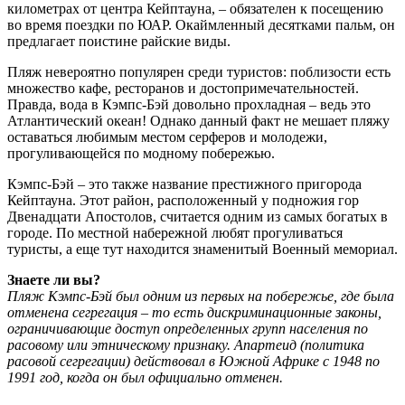
километрах от центра Кейптауна, – обязателен к посещению
во время поездки по ЮАР. Окаймленный десятками пальм, он
предлагает поистине райские виды.
Пляж невероятно популярен среди туристов: поблизости есть
множество кафе, ресторанов и достопримечательностей.
Правда, вода в Кэмпс-Бэй довольно прохладная – ведь это
Атлантический океан! Однако данный факт не мешает пляжу
оставаться любимым местом серферов и молодежи,
прогуливающейся по модному побережью.
Кэмпс-Бэй – это также название престижного пригорода
Кейптауна. Этот район, расположенный у подножия гор
Двенадцати Апостолов, считается одним из самых богатых в
городе. По местной набережной любят прогуливаться
туристы, а еще тут находится знаменитый Военный мемориал.
Знаете ли вы?
Пляж Кэмпс-Бэй был одним из первых на побережье, где была
отменена сегрегация – то есть дискриминационные законы,
ограничивающие доступ определенных групп населения по
расовому или этническому признаку. Апартеид (политика
расовой сегрегации) действовал в Южной Африке с 1948 по
1991 год, когда он был официально отменен.