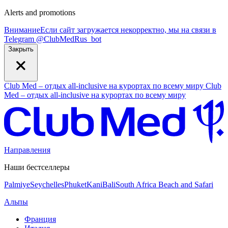
Alerts and promotions
Внимание
Если сайт загружается некорректно, мы на связи в
Telegram
@
ClubMedRus_bot
Закрыть
Club Med – отдых all-inclusive на курортах по всему миру
Club
Med – отдых all-inclusive на курортах по всему миру
Направления
Наши бестселлеры
Palmiye
Seychelles
Phuket
Kani
Bali
South Africa Beach and Safari
Альпы
Франция