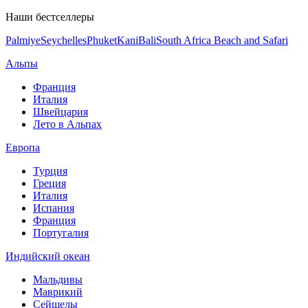
Наши бестселлеры
Palmiye
Seychelles
Phuket
Kani
Bali
South Africa Beach and Safari
Альпы
Франция
Италия
Швейцария
Лето в Альпах
Европа
Турция
Греция
Италия
Испания
Франция
Португалия
Индийский океан
Мальдивы
Маврикий
Сейшелы