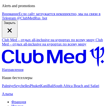
Alerts and promotions
Внимание
Если сайт загружается некорректно, мы на связи в
Telegram
@
ClubMedRus_bot
Закрыть
Club Med – отдых all-inclusive на курортах по всему миру
Club
Med – отдых all-inclusive на курортах по всему миру
Направления
Наши бестселлеры
Palmiye
Seychelles
Phuket
Kani
Bali
South Africa Beach and Safari
Альпы
Франция