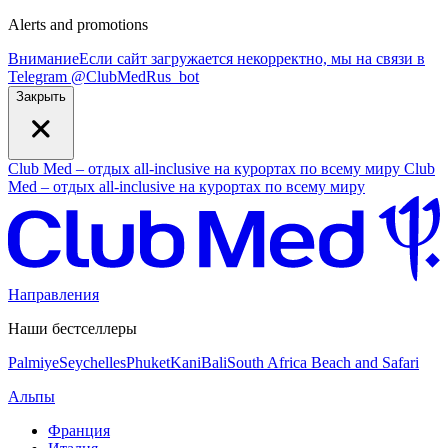
Alerts and promotions
Внимание
Если сайт загружается некорректно, мы на связи в
Telegram
@
ClubMedRus_bot
Закрыть
Club Med – отдых all-inclusive на курортах по всему миру
Club
Med – отдых all-inclusive на курортах по всему миру
Направления
Наши бестселлеры
Palmiye
Seychelles
Phuket
Kani
Bali
South Africa Beach and Safari
Альпы
Франция