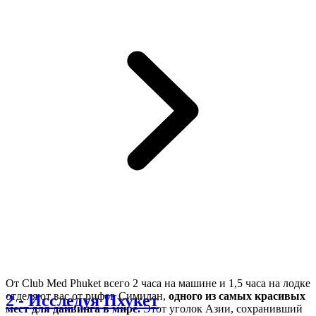
От Club Med Phuket всего 2 часа на машине и 1,5 часа на лодке
отделяют вас от рифов Симилан,
одного из самых красивых
2
-
Исследуя Пхукет
мест для дайвинга в мире.
Этот уголок Азии, сохранивший