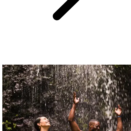
Примерно в 2 часах на катере от Club Med Phuket, острова
Пхи-Пхи открывают россыпь чудес в самом сердце Таиланда.
Скалы, уходящие в небо, бирюзовые лагуны, безмятежный
песок
: пейзажи словно сотканы из грёз.
Здесь можно скользить на волнах
длиннохвостой лодки
,
нырять с маской, встречая
тропических рыб
, любоваться
заливом Майя
или нежиться на уединённом пляже.
Путешествие по Азии, которое пленяет не только взгляд, но и
душу. Настоящее открытие для ценителей
морских
приключений, лёгкости и кинематографичных панорам.