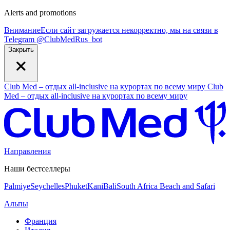
Alerts and promotions
Внимание
Если сайт загружается некорректно, мы на связи в
Telegram
@
ClubMedRus_bot
Закрыть
Club Med – отдых all-inclusive на курортах по всему миру
Club
Med – отдых all-inclusive на курортах по всему миру
Направления
Наши бестселлеры
Palmiye
Seychelles
Phuket
Kani
Bali
South Africa Beach and Safari
Альпы
Франция