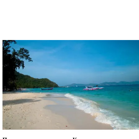
Всего в 45 минутах езды от Club Med Phuket в сторону
джунглей национального парка Кхао Пха Тэо вас ждёт
100%
природная пауза
. Водопад Банг Пае, скрытый среди густой
растительности, приглашает к неспешной прогулке в тени.
Идеальное место для освежающей передышки вдали от
пляжей, он дарит дикий пейзаж, непохожий на привычные
открытки. Рядом
центр реабилитации гиббонов
открывает
другую грань Азии – осознанную и трогательную.
Подлинное
и чувственное путешествие
между зеленью и застывшим
мгновением. Здесь всё, чтобы разнообразить удовольствия под
тайским солнцем.