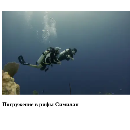
Всего в 15 минутах на лодке от порта Чалонг, совсем рядом с
Club Med Phuket,
остров Кораль (или Ко Хае для близких)
приглашает вас. Белоснежный песок, прозрачное море и
кораллы на расстоянии вытянутой руки.
Отдых на пляже,
сноркелинг или водные виды спорта
: каждый наслаждается
этим временем по-своему, без стресса и лишних забот. Это то
самое место, которое дарит любовь к путешествиям по Азии.
Лёгкий и солнечный побег, идеальный для того, чтобы
добавить немного экзотики в ваше путешествие на Пхукет… с
ногами в воде.
Погружение в рифы Симилан