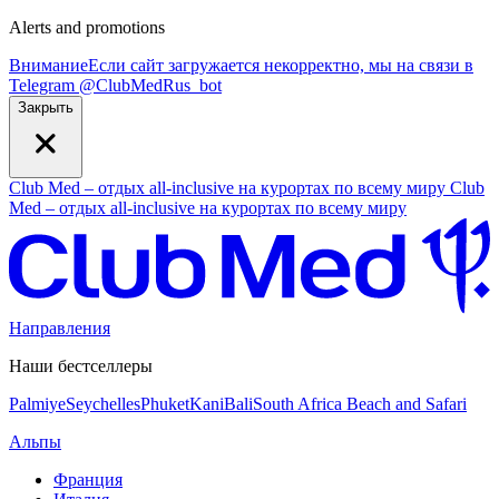
Alerts and promotions
Внимание
Если сайт загружается некорректно, мы на связи в
Telegram
@
ClubMedRus_bot
Закрыть
Club Med – отдых all-inclusive на курортах по всему миру
Club
Med – отдых all-inclusive на курортах по всему миру
Направления
Наши бестселлеры
Palmiye
Seychelles
Phuket
Kani
Bali
South Africa Beach and Safari
Альпы
Франция